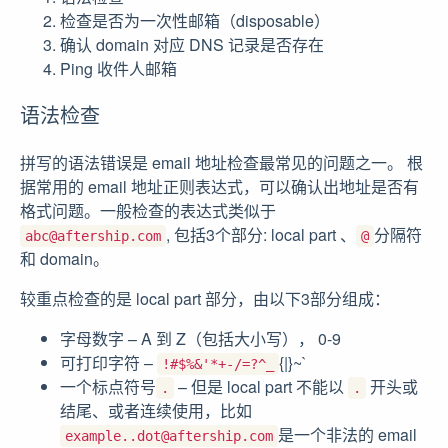
检查是否为一次性邮箱（disposable）
确认 domain 对应 DNS 记录是否存在
Ping 收件人邮箱
语法检查
拼写的语法错误是 email 地址检查最常见的问题之一。 根
据常用的 email 地址正则表达式，可以确认出地址是否有
格式问题。一般检查的表达式类似于
, 包括3个部分: local part 、
分隔符
abc@aftership.com
@
和 domain。
较重点检查的是 local part 部分，由以下3部分组成：
字母数字 – A 到 Z（包括大小写）， 0-9
可打印字符 –
{|}~`
!#$%&'*+-/=?^_
一个标点符号
– 但是 local part 不能以
开头或
.
.
结尾、或者连续使用，比如
是一个非法的 email
example..dot@aftership.com