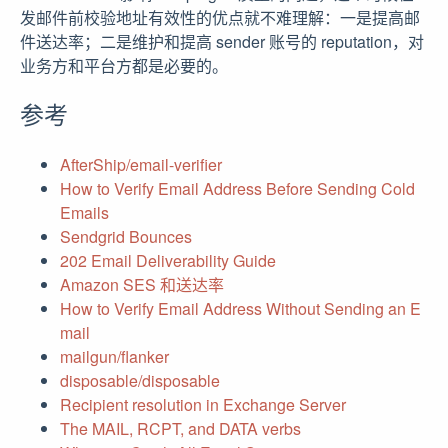
发邮件前校验地址有效性的优点就不难理解：一是提高邮
件送达率；二是维护和提高 sender 账号的 reputation，对
业务方和平台方都是必要的。
参考
AfterShip/email-verifier
How to Verify Email Address Before Sending Cold
Emails
Sendgrid Bounces
202 Email Deliverability Guide
Amazon SES 和送达率
How to Verify Email Address Without Sending an E
mail
mailgun/flanker
disposable/disposable
Recipient resolution in Exchange Server
The MAIL, RCPT, and DATA verbs