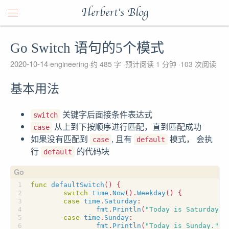
Herbert's Blog
Go Switch 语句的5个模式
2020-10-14
engineering
约 485 字
预计阅读 1 分钟
103
次阅读
基本用法
关键字后面接条件表达式
switch
从上到下按顺序进行匹配，直到匹配成功
case
如果没有匹配到
, 且有
模式， 会执
case
default
行
的代码块
default
func
defaultSwitch
()
{
switch
time
.
Now
().
Weekday
()
{
case
time
.
Saturday
:
fmt
.
Println
(
"Today is Saturday."
case
time
.
Sunday
:
fmt
.
Println
(
"Today is Sunday."
)