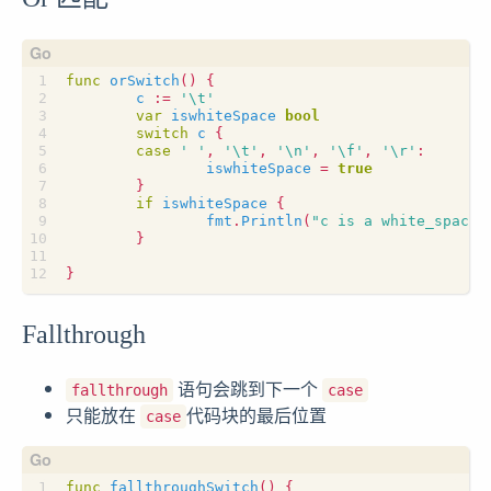
func
orSwitch
()
{
c
:=
'\t'
var
iswhiteSpace
bool
switch
c
{
case
' '
,
'\t'
,
'\n'
,
'\f'
,
'\r'
:
iswhiteSpace
=
true
}
if
iswhiteSpace
{
fmt
.
Println
(
"c is a white_space 
}
}
Fallthrough
语句会跳到下一个
fallthrough
case
只能放在
代码块的最后位置
case
func
fallthroughSwitch
()
{