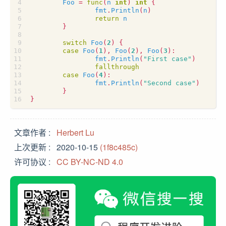
Foo
=
func
(
n
int
)
int
{
fmt
.
Println
(
n
)
return
n
}
switch
Foo
(
2
)
{
case
Foo
(
1
),
Foo
(
2
),
Foo
(
3
):
fmt
.
Println
(
"First case"
)
fallthrough
case
Foo
(
4
):
fmt
.
Println
(
"Second case"
)
}
}
文章作者
Herbert Lu
上次更新
2020-10-15
(1f8c485c)
许可协议
CC BY-NC-ND 4.0