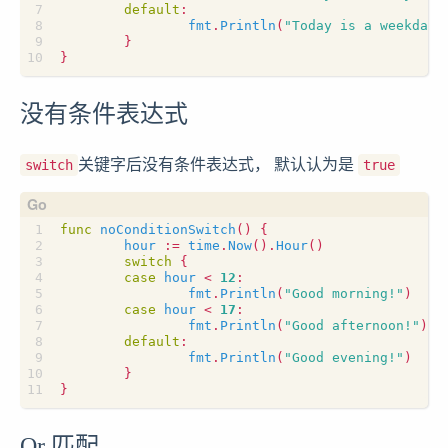
default
:
fmt
.
Println
(
"Today is a weekday.
}
}
没有条件表达式
关键字后没有条件表达式， 默认认为是
switch
true
func
noConditionSwitch
()
{
hour
:=
time
.
Now
().
Hour
()
switch
{
case
hour
<
12
:
fmt
.
Println
(
"Good morning!"
)
case
hour
<
17
:
fmt
.
Println
(
"Good afternoon!"
)
default
:
fmt
.
Println
(
"Good evening!"
)
}
}
Or 匹配