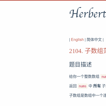
Herbert
|
English
| 简体中文 |
2104. 子数
题目描述
给你一个整数数组
nu
返回
中
所有
子
nums
子数组是数组中一个