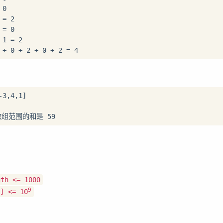
0

= 2

= 0

1 = 2

gth <= 1000
9
] <= 10