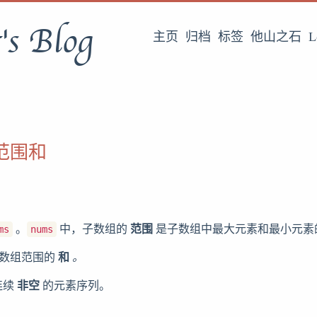
's Blog
主页
归档
标签
他山之石
L
组范围和
。
中，子数组的
范围
是子数组中最大元素和最小元素
ms
nums
数组范围的
和
。
连续
非空
的元素序列。