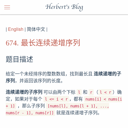
Herbert's Blog
|
English
| 简体中文 |
674. 最长连续递增序列
题目描述
给定一个未经排序的整数数组，找到最长且
连续递增的子
序列
，并返回该序列的长度。
连续递增的子序列
可以由两个下标
和
（
）确
l
r
l < r
定，如果对于每个
，都有
l <= i < r
nums[i] < nums[i
，那么子序列
+ 1]
[nums[l], nums[l + 1], ...,
就是连续递增子序列。
nums[r - 1], nums[r]]