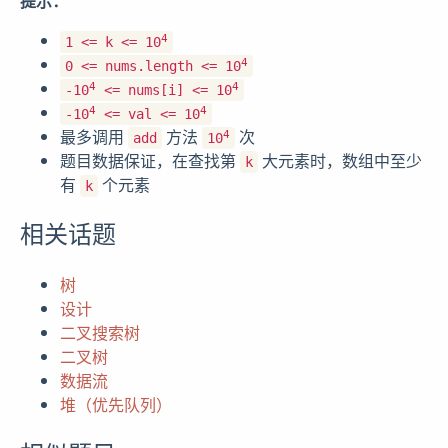
提示：
4
1 <= k <= 10
4
0 <= nums.length <= 10
4
4
-10
<= nums[i] <= 10
4
4
-10
<= val <= 10
最多调用
方法
次
4
add
10
题目数据保证，在查找第
大元素时，数组中至少
k
有
个元素
k
相关话题
树
设计
二叉搜索树
二叉树
数据流
堆（优先队列）