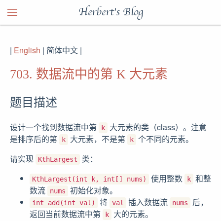
Herbert's Blog
|
English
| 简体中文 |
703. 数据流中的第 K 大元素
题目描述
设计一个找到数据流中第
大元素的类（class）。注意
k
是排序后的第
大元素，不是第
个不同的元素。
k
k
请实现
类：
KthLargest
使用整数
和整
KthLargest(int k, int[] nums)
k
数流
初始化对象。
nums
将
插入数据流
后，
int add(int val)
val
nums
返回当前数据流中第
大的元素。
k