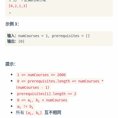
[0,2,1,3]
 。
示例 3：
输入：
输出：
提示：
1 <= numCourses <= 2000
0 <= prerequisites.length <= numCourses *
(numCourses - 1)
prerequisites[i].length == 2
0 <= a
, b
< numCourses
i
i
a
!= b
i
i
所有
互不相同
[a
, b
]
i
i