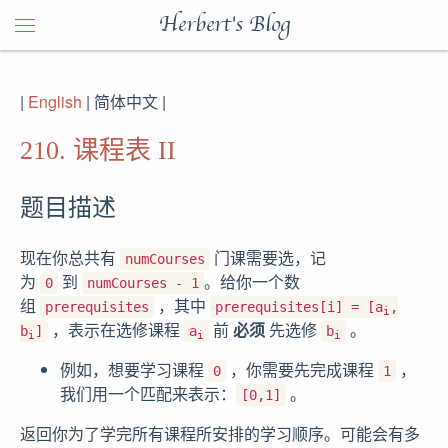
Herbert's Blog
|
English
| 简体中文 |
210. 课程表 II
题目描述
现在你总共有
门课需要选，记
numCourses
为
到
。给你一个数
0
numCourses - 1
组
，其中
prerequisites
prerequisites[i] = [a
,
i
，表示在选修课程
前
必须
先选修
。
b
]
a
b
i
i
i
例如，想要学习课程
，你需要先完成课程
，
0
1
我们用一个匹配来表示：
。
[0,1]
返回你为了学完所有课程所安排的学习顺序。可能会有多