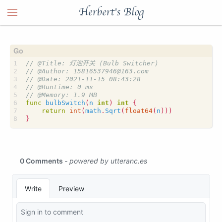
Herbert's Blog
func
bulbSwitch
(
n
int
)
int
{
return
int
(
math
.
Sqrt
(
float64
(
n
)))
}