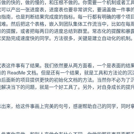
做的快的，做的慢的，和压根不做的。你需要一个机制或者工具来 
就可以产出一张进度表，进度表也要非常讲究，要涵盖做一件事
动指南，也是判断结果完成度的指标。每一行都有明确的哪个项
困难。然后把这个表格，嵌入到团队集体工作流当中，比如在每
日的提醒，或者把每两日的进度总结到群里。常态化的提醒和暴
以奖励完成速度快的同学。方法很多，关键是建立自动化的机制
代表这件事有了结果。我们依然要从两方面看，一个是表面的结
的 ReadMe 文档。但是还有一个结果，就是工具和方法论的
为后面新的项目提供更快的初始化文档的方法。当然你不必为了
能解决当下的问题，就是一个好工具了。另外，对自身成长的提
示出来，给这件事画上完美的句号，感谢帮助自己的同学，同时