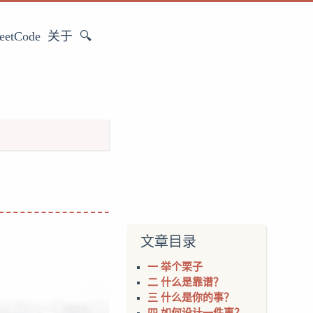
eetCode
关于
🔍
文章目录
一 举个栗子
二 什么是靠谱？
三 什么是你的事？