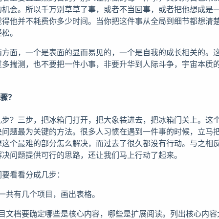
的机会。所以千万别草草了事，或者不当回事，或者把他想成是
觉得他并不耗费你多少时间。当你把这件事从全局到细节都想清
轻松。
两方面，一个是表面的显而易见的，一个是自我的成长相关的。
过多揣测，也不要把一件小事，非要升华到人际斗争，宇宙本质
步骤？
几步？三步，把冰箱门打开，把大象装进去，把冰箱门关上。这
决问题最为关键的方法。很多人习惯在遇到一件事的时候，立马
想这个最难的部分怎么解决，而过去了很久都没有行动。与之相
解决问题提供可行的思路，还让我们马上行动了起来。
们要看看分成几步：
一共有几个项目，画出表格。
目文档要确定哪些是核心内容，哪些是扩展阅读。列出核心内容