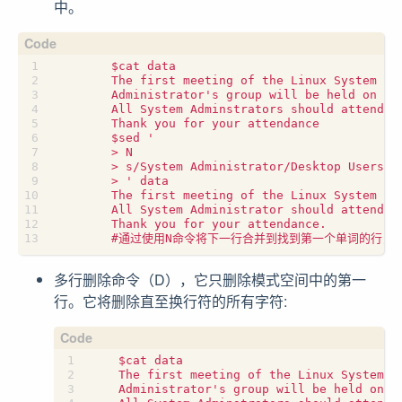
中。
        $cat data

        The first meeting of the Linux System

        Administrator's group will be held on Tue
        All System Adminstrators should attend th
        Thank you for your attendance

        $sed '

        > N

        > s/System Administrator/Desktop Users/

        > ' data

        The first meeting of the Linux System Adm
        All System Administrator should attend th
        Thank you for your attendance.

多行删除命令（D），它只删除模式空间中的第一
行。它将删除直至换行符的所有字符:
    $cat data

    The first meeting of the Linux System

    Administrator's group will be held on Tu